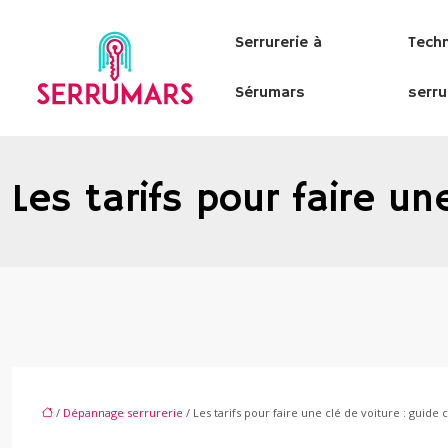
Serrurerie à
Tech
Sérumars
serru
Les tarifs pour faire u
/
Dépannage serrurerie
/ Les tarifs pour faire une clé de voiture : guide