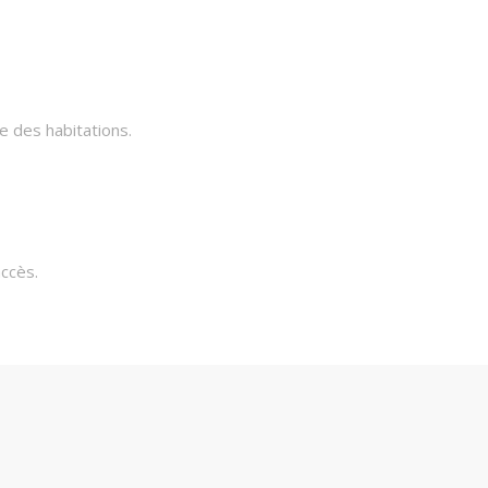
e des habitations.
ccès.
lités extensibles.