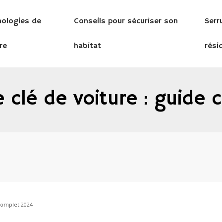
nologies de
Conseils pour sécuriser son
Serr
re
habitat
rési
ne clé de voiture : guide
 complet 2024