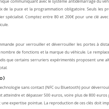
nique communiquant avec le système antidémarrage du véhicu
prix de la puce et la programmation obligatoire. Seuls les
er spécialisé. Comptez entre 80 et 200€ pour une clé avec 
cule.
ande pour verrouiller et déverrouiller les portes à dista
le nombre de fonctions et la marque du véhicule. Le remplac
andis que certains serruriers expérimentés proposent une 
otal.
o)
 la technologie sans contact (NFC ou Bluetooth) pour déverroui
uvant atteindre et dépasser 500 euros, voire plus de 800 euro
une expertise pointue. La reproduction de ces clés doit im