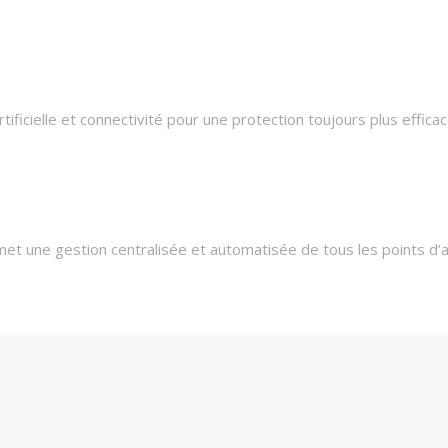
ificielle et connectivité pour une protection toujours plus efficac
et une gestion centralisée et automatisée de tous les points d’a
hnologiques grâce à des mises à jour régulières et des fonctionna